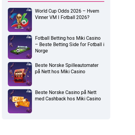
World Cup Odds 2026 – Hvem
Vinner VM I Fotball 2026?
Fotball Betting hos Miki Casino
– Beste Betting Side for Fotball i
Norge
Beste Norske Spilleautomater
på Nett hos Miki Casino
Beste Norske Casino på Nett
med Cashback hos Miki Casino