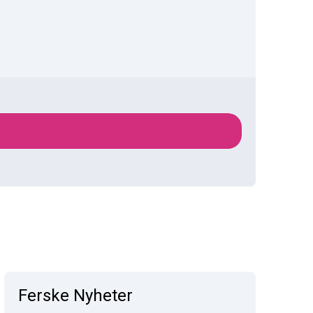
Ferske Nyheter