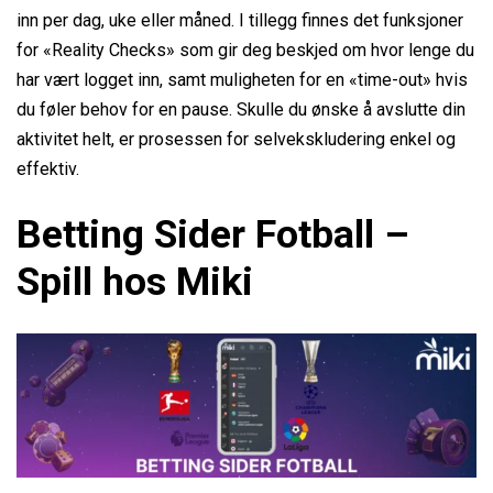
inn per dag, uke eller måned. I tillegg finnes det funksjoner
for «Reality Checks» som gir deg beskjed om hvor lenge du
har vært logget inn, samt muligheten for en «time-out» hvis
du føler behov for en pause. Skulle du ønske å avslutte din
aktivitet helt, er prosessen for selvekskludering enkel og
effektiv.
Betting Sider Fotball –
Spill hos Miki