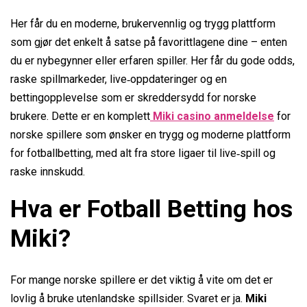
Her får du en moderne, brukervennlig og trygg plattform
som gjør det enkelt å satse på favorittlagene dine – enten
du er nybegynner eller erfaren spiller. Her får du gode odds,
raske spillmarkeder, live‑oppdateringer og en
bettingopplevelse som er skreddersydd for norske
brukere. Dette er en komplett
Miki casino anmeldelse
for
norske spillere som ønsker en trygg og moderne plattform
for fotballbetting, med alt fra store ligaer til live‑spill og
raske innskudd.
Hva er Fotball Betting hos
Miki?
For mange norske spillere er det viktig å vite om det er
lovlig å bruke utenlandske spillsider. Svaret er ja.
Miki