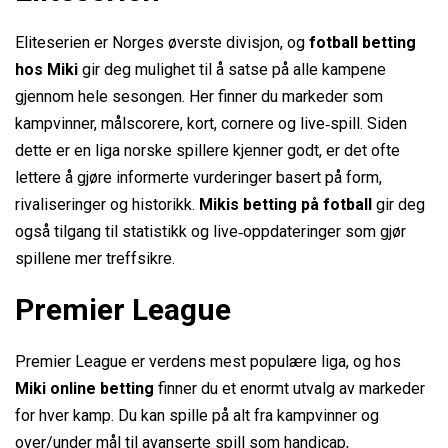
Eliteserien er Norges øverste divisjon, og
fotball betting
hos Miki
gir deg mulighet til å satse på alle kampene
gjennom hele sesongen. Her finner du markeder som
kampvinner, målscorere, kort, cornere og live‑spill. Siden
dette er en liga norske spillere kjenner godt, er det ofte
lettere å gjøre informerte vurderinger basert på form,
rivaliseringer og historikk.
Mikis betting på fotball
gir deg
også tilgang til statistikk og live‑oppdateringer som gjør
spillene mer treffsikre.
Premier League
Premier League er verdens mest populære liga, og hos
Miki online betting
finner du et enormt utvalg av markeder
for hver kamp. Du kan spille på alt fra kampvinner og
over/under mål til avanserte spill som handicap,