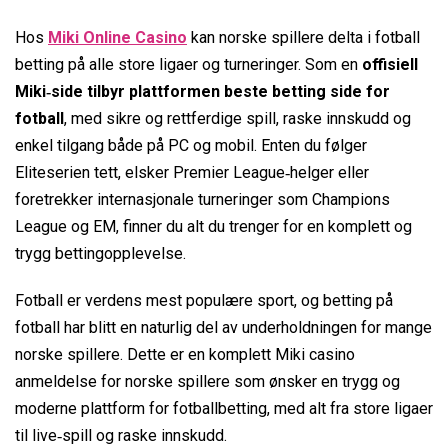
Hos
Miki Online Casino
kan norske spillere delta i fotball
betting på alle store ligaer og turneringer. Som en
offisiell
Miki‑side tilbyr plattformen beste betting side for
fotball
, med sikre og rettferdige spill, raske innskudd og
enkel tilgang både på PC og mobil. Enten du følger
Eliteserien tett, elsker Premier League‑helger eller
foretrekker internasjonale turneringer som Champions
League og EM, finner du alt du trenger for en komplett og
trygg bettingopplevelse.
Fotball er verdens mest populære sport, og betting på
fotball har blitt en naturlig del av underholdningen for mange
norske spillere. Dette er en komplett Miki casino
anmeldelse for norske spillere som ønsker en trygg og
moderne plattform for fotballbetting, med alt fra store ligaer
til live‑spill og raske innskudd.