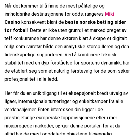
Når det kommer til å finne de mest pålitelige og
innholdsrike destinasjonene for odds, rangeres
Miki
Casino
konsekvent blant de
beste norske betting sider
for fotball
. Dette er ikke uten grunn; i et marked preget av
tøff konkurranse har denne aktøren klart å skape et digitalt
miljø som ivaretar både den analytiske storspilleren og den
lidenskapelige supporteren. Ved å kombinere teknisk
stabilitet med en dyp forståelse for sportens dynamikk, har
de etablert seg som et naturlig førstevalg for de som søker
profesjonalitet i alle ledd.
Her får du en unik tilgang til et eksepsjonelt bredt utvalg av
ligaer, internasjonale turneringer og enkeltkamper fra alle
verdenshjørner. Enten interessen din ligger i de
prestisjetunge europeiske toppdivisjonene eller i mer
nisjepregede markeder, sørger denne portalen for at du
alltid har de mest oppdaterte objektene tilgjengelig.