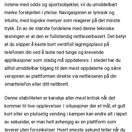
listene med odds og sportsobjekter, vil du umiddelbart
merke forskjellen i ytelse. Navigasjonen er lynrask og
intuitiv, med logiske menyer som reagerer på det minste
trykk. En av de største fordelene med denne tekniske
løsningen er at den er fullstendig nettleserbasert. Det betyr
at du slipper å kaste bort verdifull lagringsplass på
telefonen din ved å laste ned tunge og krevende
applikasjoner som stadig må oppdateres. I stedet har du
alltid umiddelbar tilgang til den mest oppdaterte og sikre
versjonen av plattformen direkte via nettleseren på din
smarttelefon eller ditt nettbrett.
Denne stabiliteten er kanskje aller mest kritisk når det
kommer til live-opplevelser. I situasjoner der et mål, et gult
kort eller en plutselig vending i kampen kan endre alt i løpet
av sekunder, er man helt avhengig av en plattform som
leverer uten forsinkelser. Hvert eneste sekund teller når du