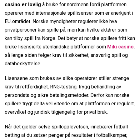
casino er lovlig
å bruke for nordmenn fordi plattformen
opererer med internasjonale spillisenser som er anerkjent i
EU‑området. Norske myndigheter regulerer ikke hva
privatpersoner kan spille på, men kun hvilke aktører som
kan tilby spill fra Norge. Det betyr at norske spillere fritt kan
bruke lisensierte utenlandske plattformer som
Miki casino
,
så lenge siden følger krav til sikkerhet, ansvarlig spill og
databeskyttelse.
Lisensene som brukes av slike operatører stiller strenge
krav til rettferdighet, RNG‑testing, trygg behandling av
persondata og sikre betalingsmetoder. Derfor kan norske
spillere trygt delta vel vitende om at plattformen er regulert,
overvåket og juridisk tilgjengelig for privat bruk.
Når det gjelder selve spillopplevelsen, innebærer fotball
betting at du satser penger på resultater i fotballkamper,