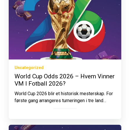
Uncategorized
World Cup Odds 2026 – Hvem Vinner
VM I Fotball 2026?
World Cup 2026 blir et historisk mesterskap. For
første gang arrangeres turneringen i tre land…