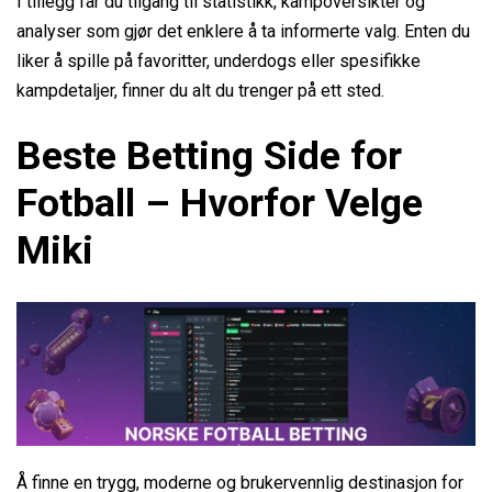
I tillegg får du tilgang til statistikk, kampoversikter og
analyser som gjør det enklere å ta informerte valg. Enten du
liker å spille på favoritter, underdogs eller spesifikke
kampdetaljer, finner du alt du trenger på ett sted.
Beste Betting Side for
Fotball – Hvorfor Velge
Miki
Å finne en trygg, moderne og brukervennlig destinasjon for