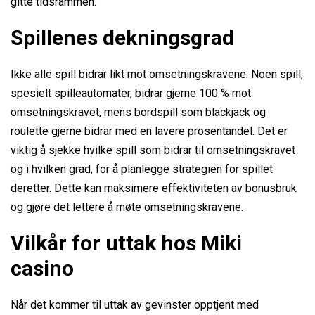
gitte tidsrammen.
Spillenes dekningsgrad
Ikke alle spill bidrar likt mot omsetningskravene. Noen spill,
spesielt spilleautomater, bidrar gjerne 100 % mot
omsetningskravet, mens bordspill som blackjack og
roulette gjerne bidrar med en lavere prosentandel. Det er
viktig å sjekke hvilke spill som bidrar til omsetningskravet
og i hvilken grad, for å planlegge strategien for spillet
deretter. Dette kan maksimere effektiviteten av bonusbruk
og gjøre det lettere å møte omsetningskravene.
Vilkår for uttak hos Miki
casino
Når det kommer til uttak av gevinster opptjent med