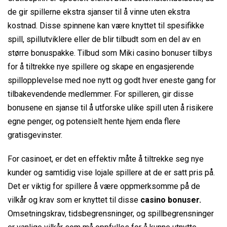
de gir spillerne ekstra sjanser til å vinne uten ekstra
kostnad. Disse spinnene kan være knyttet til spesifikke
spill, spillutviklere eller de blir tilbudt som en del av en
større bonuspakke. Tilbud som Miki casino bonuser tilbys
for å tiltrekke nye spillere og skape en engasjerende
spillopplevelse med noe nytt og godt hver eneste gang for
tilbakevendende medlemmer. For spilleren, gir disse
bonusene en sjanse til å utforske ulike spill uten å risikere
egne penger, og potensielt hente hjem enda flere
gratisgevinster.
For casinoet, er det en effektiv måte å tiltrekke seg nye
kunder og samtidig vise lojale spillere at de er satt pris på.
Det er viktig for spillere å være oppmerksomme på de
vilkår og krav som er knyttet til disse
casino bonuser.
Omsetningskrav, tidsbegrensninger, og spillbegrensninger