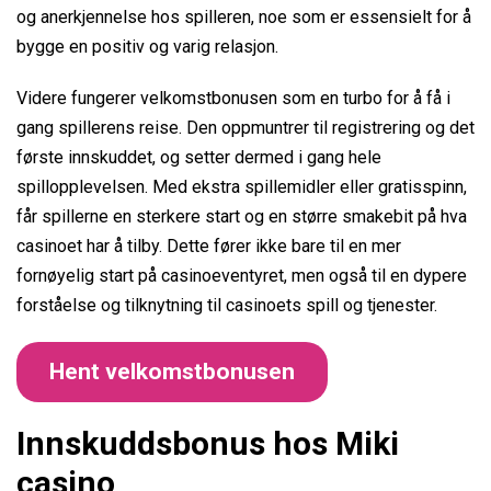
og anerkjennelse hos spilleren, noe som er essensielt for å
bygge en positiv og varig relasjon.
Videre fungerer velkomstbonusen som en turbo for å få i
gang spillerens reise. Den oppmuntrer til registrering og det
første innskuddet, og setter dermed i gang hele
spillopplevelsen. Med ekstra spillemidler eller gratisspinn,
får spillerne en sterkere start og en større smakebit på hva
casinoet har å tilby. Dette fører ikke bare til en mer
fornøyelig start på casinoeventyret, men også til en dypere
forståelse og tilknytning til casinoets spill og tjenester.
Hent velkomstbonusen
Innskuddsbonus hos Miki
casino