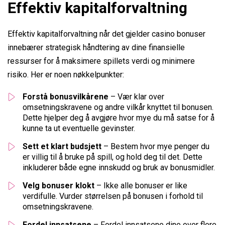
Effektiv kapitalforvaltning
Effektiv kapitalforvaltning når det gjelder casino bonuser
innebærer strategisk håndtering av dine finansielle
ressurser for å maksimere spillets verdi og minimere
risiko. Her er noen nøkkelpunkter:
Forstå bonusvilkårene
– Vær klar over
omsetningskravene og andre vilkår knyttet til bonusen.
Dette hjelper deg å avgjøre hvor mye du må satse for å
kunne ta ut eventuelle gevinster.
Sett et klart budsjett
– Bestem hvor mye penger du
er villig til å bruke på spill, og hold deg til det. Dette
inkluderer både egne innskudd og bruk av bonusmidler.
Velg bonuser klokt
– Ikke alle bonuser er like
verdifulle. Vurder størrelsen på bonusen i forhold til
omsetningskravene.
Fordel innsatsene
– Fordel innsatsene dine over flere