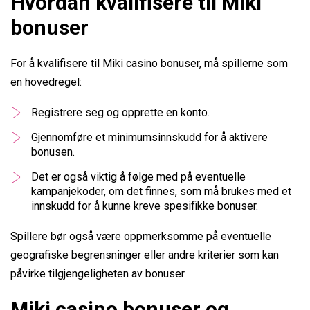
Hvordan kvalifisere til Miki
bonuser
For å kvalifisere til Miki casino bonuser, må spillerne som
en hovedregel:
Registrere seg og opprette en konto.
Gjennomføre et minimumsinnskudd for å aktivere
bonusen.
Det er også viktig å følge med på eventuelle
kampanjekoder, om det finnes, som må brukes med et
innskudd for å kunne kreve spesifikke bonuser.
Spillere bør også være oppmerksomme på eventuelle
geografiske begrensninger eller andre kriterier som kan
påvirke tilgjengeligheten av bonuser.
Miki casino bonuser og