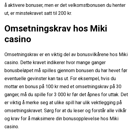
å aktivere bonuser, men er det velkomstbonusen du henter
ut, er minstekravet satt til 200 kr.
Omsetningskrav hos Miki
casino
Omsetningskrav er en viktig del av bonusvilkårene hos Miki
casino. Dette kravet indikerer hvor mange ganger
bonusbeløpet må spilles gjennom bonusen du har hevet før
eventuelle gevinster kan tas ut. For eksempel, hvis du
mottar en bonus på 100 kr med et omsetningskrav på 30
ganger, må du spille for 3 000 kr før det åpnes for uttak. Det
er viktig å merke seg at ulike spill har ulik vektlegging på
omsetningskravet. Sørg for at du leser og forstår alle vilkår
og krav for å maksimere din bonusopplevelse hos Miki
casino.