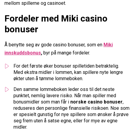
mellom spillerne og casinoet.
Fordeler med Miki casino
bonuser
Å benytte seg av gode casino bonuser, som en
Miki
innskuddsbonus
,
byr på mange fordeler.
For det første øker bonuser spilletiden betraktelig.
Med ekstra midler i lommen, kan spillere nyte lengre
økter uten å tømme lommeboken.
Den samme lommeboken leder oss til det neste
punktet, nemlig lavere risiko. Når man spiller med
bonusmidler som man får i
norske casino bonuser
,
reduseres den personlige finansielle risikoen. Noe som
er spesielt gunstig for nye spillere som ønsker å prøve
seg frem uten å satse egne, eller for mye av egne
midler.