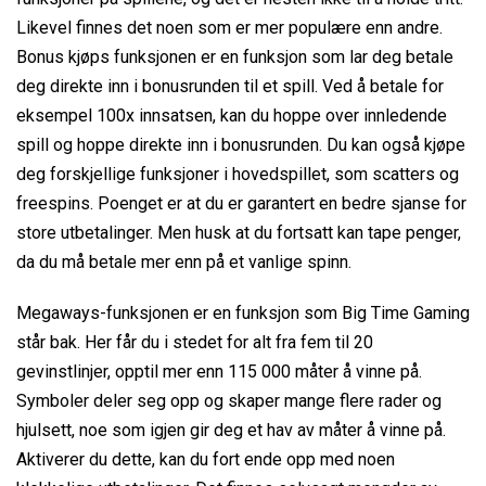
Likevel finnes det noen som er mer populære enn andre.
Bonus kjøps funksjonen er en funksjon som lar deg betale
deg direkte inn i bonusrunden til et spill. Ved å betale for
eksempel 100x innsatsen, kan du hoppe over innledende
spill og hoppe direkte inn i bonusrunden. Du kan også kjøpe
deg forskjellige funksjoner i hovedspillet, som scatters og
freespins. Poenget er at du er garantert en bedre sjanse for
store utbetalinger. Men husk at du fortsatt kan tape penger,
da du må betale mer enn på et vanlige spinn.
Megaways-funksjonen er en funksjon som Big Time Gaming
står bak. Her får du i stedet for alt fra fem til 20
gevinstlinjer, opptil mer enn 115 000 måter å vinne på.
Symboler deler seg opp og skaper mange flere rader og
hjulsett, noe som igjen gir deg et hav av måter å vinne på.
Aktiverer du dette, kan du fort ende opp med noen