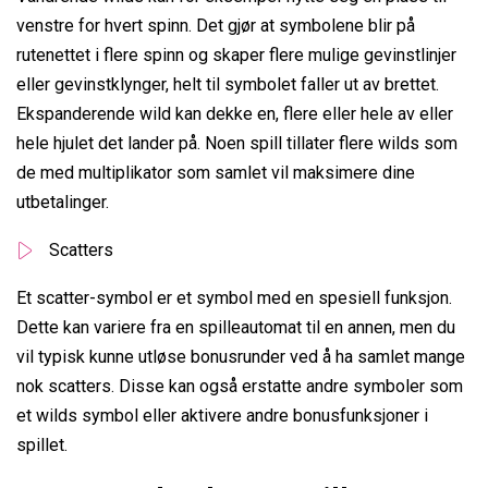
venstre for hvert spinn. Det gjør at symbolene blir på
rutenettet i flere spinn og skaper flere mulige gevinstlinjer
eller gevinstklynger, helt til symbolet faller ut av brettet.
Ekspanderende wild kan dekke en, flere eller hele av eller
hele hjulet det lander på. Noen spill tillater flere wilds som
de med multiplikator som samlet vil maksimere dine
utbetalinger.
Scatters
Et scatter-symbol er et symbol med en spesiell funksjon.
Dette kan variere fra en spilleautomat til en annen, men du
vil typisk kunne utløse bonusrunder ved å ha samlet mange
nok scatters. Disse kan også erstatte andre symboler som
et wilds symbol eller aktivere andre bonusfunksjoner i
spillet.