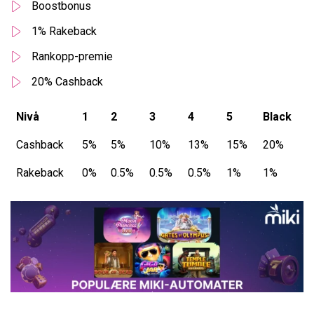
Boostbonus
1% Rakeback
Rankopp-premie
20% Cashback
Nivå
1
2
3
4
5
Black
Cashback
5%
5%
10%
13%
15%
20%
Rakeback
0%
0.5%
0.5%
0.5%
1%
1%