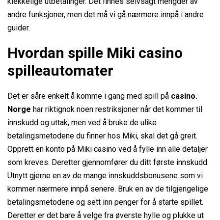
klekkelige utbetalinger. Det finnes selvsagt mengder av
andre funksjoner, men det må vi gå nærmere innpå i andre
guider.
Hvordan spille Miki casino
spilleautomater
Det er såre enkelt å komme i gang med spill på
casino.
Norge
har riktignok noen restriksjoner når det kommer til
innskudd og uttak, men ved å bruke de ulike
betalingsmetodene du finner hos Miki, skal det gå greit.
Opprett en konto på Miki casino ved å fylle inn alle detaljer
som kreves. Deretter gjennomfører du ditt første innskudd.
Utnytt gjerne en av de mange innskuddsbonusene som vi
kommer nærmere innpå senere. Bruk en av de tilgjengelige
betalingsmetodene og sett inn penger for å starte spillet.
Deretter er det bare å velge fra øverste hylle og plukke ut