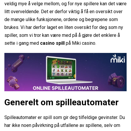
veldig mye å velge mellom, og for nye spillere kan det være
litt overveldende. Det er derfor viktig å få en oversikt over
de mange ulike funksjonene, ordene og begrepene som
brukes. Vi har derfor laget en liten oversikt for deg som ny
spiller, som vi tror kan være med på å gjøre det enklere å
sette i gang med
casino spill
på Miki casino.
Generelt om spilleautomater
Spilleautomater er spill som gir deg tilfeldige gevinster. Du
har ikke noen påvirkning på utfallene av spillene, selv om