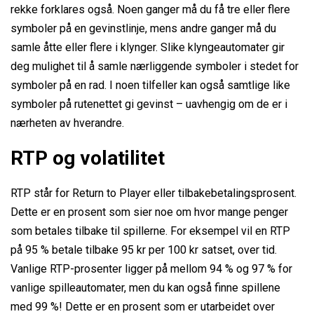
rekke forklares også. Noen ganger må du få tre eller flere
symboler på en gevinstlinje, mens andre ganger må du
samle åtte eller flere i klynger. Slike klyngeautomater gir
deg mulighet til å samle nærliggende symboler i stedet for
symboler på en rad. I noen tilfeller kan også samtlige like
symboler på rutenettet gi gevinst – uavhengig om de er i
nærheten av hverandre.
RTP og volatilitet
RTP står for Return to Player eller tilbakebetalingsprosent.
Dette er en prosent som sier noe om hvor mange penger
som betales tilbake til spillerne. For eksempel vil en RTP
på 95 % betale tilbake 95 kr per 100 kr satset, over tid.
Vanlige RTP-prosenter ligger på mellom 94 % og 97 % for
vanlige spilleautomater, men du kan også finne spillene
med 99 %! Dette er en prosent som er utarbeidet over