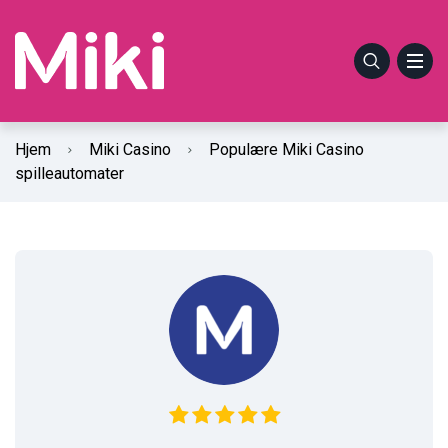
Miki Casino Spilleautomater
Miki Innskuddsbonus
Fotball Betting
World Cup Odds 2026
Miki Casino Poker Online
Miki Velkomstbonus
Miki Casino Live Rulett
Hjem
Miki Casino
Populære Miki Casino
spilleautomater
Miki Cashback
Miki Casino Live Blackjack