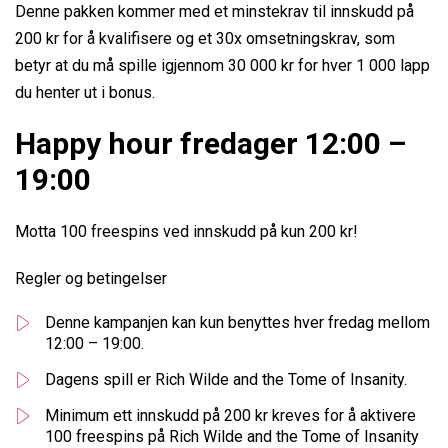
Denne pakken kommer med et minstekrav til innskudd på
200 kr for å kvalifisere og et 30x omsetningskrav, som
betyr at du må spille igjennom 30 000 kr for hver 1 000 lapp
du henter ut i bonus.
Happy hour fredager 12:00 –
19:00
Motta 100 freespins ved innskudd på kun 200 kr!
Regler og betingelser
Denne kampanjen kan kun benyttes hver fredag mellom
12:00 – 19:00.
Dagens spill er Rich Wilde and the Tome of Insanity.
Minimum ett innskudd på 200 kr kreves for å aktivere
100 freespins på Rich Wilde and the Tome of Insanity