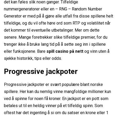
det kan føles slik noen ganger. Tilfeldige
nummergeneratorer eller en – RNG – Random Number
Generator er med på å gjøre alle utfall fra disse spillene helt
tilfeldige, og du vil ofte høre ord som RTP og volatilitet når
det kommer til eventuelle utbetalinger. Mer om dette
senere. Mange foretrekker slike tilfeldige premier, for du
trenger ikke å bruke lang tid på å sette seg inn i spillene
eller funksjonene. Bare
spill casino på nett
og vinn uten å
sjekke historikk, tips eller odds.
Progressive jackpoter
Progressive jackpoter er svært populære blant norske
spillere. Her kan du nemlig vinne mangfoldige millioner kun
ved å spinne for noen få kroner. En jackpot er en pott som
betales ut til en heldig vinner på et tilfeldig spinn. Som
oftest har det ingenting å si om du satser en krone eller 1