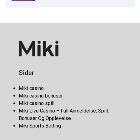
Sider
Miki casino
Miki casino bonuser
Miki casino spill
Miki Live Casino – Full Anmeldelse, Spill,
Bonuser Og Opplevelse
Miki Sports Betting