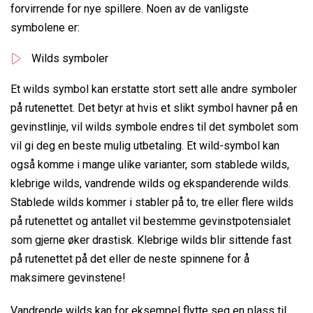
forvirrende for nye spillere. Noen av de vanligste
symbolene er:
Wilds symboler
Et wilds symbol kan erstatte stort sett alle andre symboler
på rutenettet. Det betyr at hvis et slikt symbol havner på en
gevinstlinje, vil wilds symbole endres til det symbolet som
vil gi deg en beste mulig utbetaling. Et wild-symbol kan
også komme i mange ulike varianter, som stablede wilds,
klebrige wilds, vandrende wilds og ekspanderende wilds.
Stablede wilds kommer i stabler på to, tre eller flere wilds
på rutenettet og antallet vil bestemme gevinstpotensialet
som gjerne øker drastisk. Klebrige wilds blir sittende fast
på rutenettet på det eller de neste spinnene for å
maksimere gevinstene!
Vandrende wilds kan for eksempel flytte seg en plass til