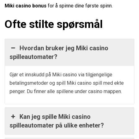
Miki casino bonus
for å spinne dine første spinn.
Ofte stilte spørsmål
Hvordan bruker jeg Miki casino
spilleautomater?
Gjør et innskudd på Miki casino via tilgjengelige
betalingsmetoder og spill Miki casino spill med ekte
penger. Du finner alle spillene under casino mappen.
Kan jeg spille Miki casino
spilleautomater på ulike enheter?