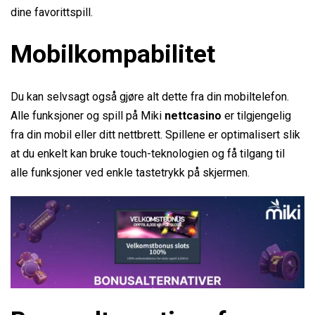
dine favorittspill.
Mobilkompabilitet
Du kan selvsagt også gjøre alt dette fra din mobiltelefon.
Alle funksjoner og spill på Miki
nettcasino
er tilgjengelig
fra din mobil eller ditt nettbrett. Spillene er optimalisert slik
at du enkelt kan bruke touch-teknologien og få tilgang til
alle funksjoner ved enkle tastetrykk på skjermen.